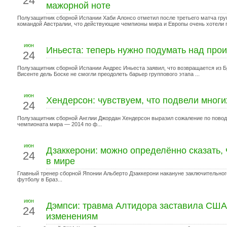
24
мажорной ноте
Полузащитник сборной Испании Хаби Алонсо отметил после третьего матча гру
командой Австралии, что действующие чемпионы мира и Европы очень хотели п
июн
Иньеста: теперь нужно подумать над пр
24
Полузащитник сборной Испании Андрес Иньеста заявил, что возвращается из 
Висенте дель Боске не смогли преодолеть барьер группового этапа ...
июн
Хендерсон: чувствуем, что подвели мног
24
Полузащитник сборной Англии Джордан Хендерсон выразил сожаление по повод
чемпионата мира — 2014 по ф...
июн
Дзаккерони: можно определённо сказать,
24
в мире
Главный тренер сборной Японии Альберто Дзаккерони накануне заключительног
футболу в Браз...
июн
Дэмпси: травма Алтидора заставила США 
24
изменениям