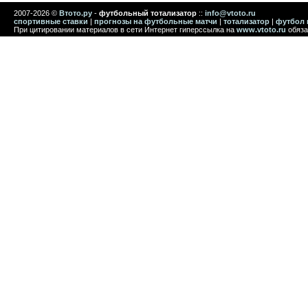
2007-2026 ©
Втото.ру
-
футбольный тотализатор
::
info@vtoto.ru
спортивные ставки
|
прогнозы на футбольные матчи
|
тотализатор
|
футбол 
При цитировании материалов в сети Интернет гиперссылка на
www.vtoto.ru
обяза