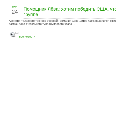
июн
Помощник Лёва: хотим победить США, что
24
группе
Ассистент главного тренера сборной Германии Ханс-Дитер Флик поделился ожи
рамках заключительного тура группового этапа ...
все новости