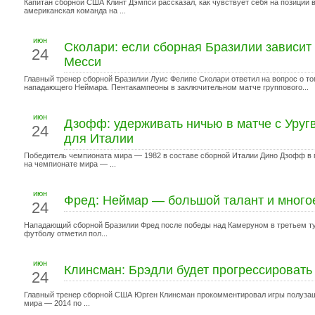
Капитан сборной США Клинт Дэмпси рассказал, как чувствует себя на позиции 
американская команда на ...
июн
Сколари: если сборная Бразилии зависит 
24
Месси
Главный тренер сборной Бразилии Луис Фелипе Сколари ответил на вопрос о том
нападающего Неймара. Пентакампеоны в заключительном матче группового...
июн
Дзофф: удерживать ничью в матче с Уруг
24
для Италии
Победитель чемпионата мира — 1982 в составе сборной Италии Дино Дзофф в 
на чемпионате мира — ...
июн
Фред: Неймар — большой талант и многое
24
Нападающий сборной Бразилии Фред после победы над Камеруном в третьем ту
футболу отметил пол...
июн
Клинсман: Брэдли будет прогрессировать 
24
Главный тренер сборной США Юрген Клинсман прокомментировал игры полузащ
мира — 2014 по ...