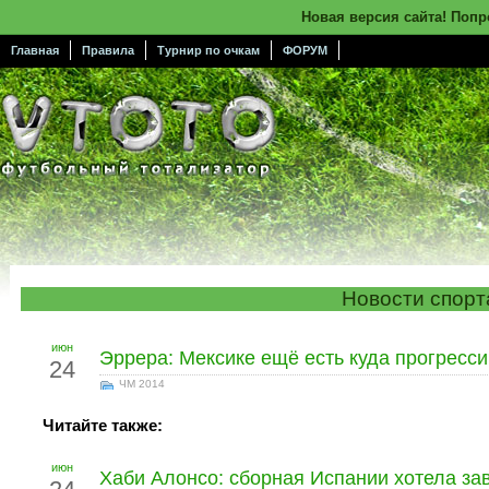
Новая версия сайта! Поп
Главная
Правила
Турнир по очкам
ФОРУМ
Новости спорт
июн
Эррера: Мексике ещё есть куда прогресс
24
ЧМ 2014
Читайте также:
июн
Хаби Алонсо: сборная Испании хотела за