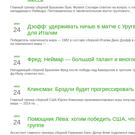
Месси
Главный тренер сборной Бразилии Луис Фелипе Сколари ответил на вопрос о том
нападающего Неймара. Пентакампеоны в заключительном матче группового...
июн
Дзофф: удерживать ничью в матче с Уруг
24
для Италии
Победитель чемпионата мира — 1982 в составе сборной Италии Дино Дзофф в 
на чемпионате мира — ...
июн
Фред: Неймар — большой талант и многое
24
Нападающий сборной Бразилии Фред после победы над Камеруном в третьем ту
футболу отметил пол...
июн
Клинсман: Брэдли будет прогрессировать 
24
Главный тренер сборной США Юрген Клинсман прокомментировал игры полузащ
мира — 2014 по ...
июн
Помощник Лёва: хотим победить США, что
24
группе
Ассистент главного тренера сборной Германии Ханс-Дитер Флик поделился ожи