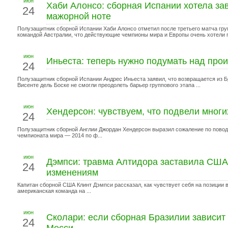
июн
Хаби Алонсо: сборная Испании хотела за
24
мажорной ноте
Полузащитник сборной Испании Хаби Алонсо отметил после третьего матча гру
командой Австралии, что действующие чемпионы мира и Европы очень хотели п
июн
Иньеста: теперь нужно подумать над пр
24
Полузащитник сборной Испании Андрес Иньеста заявил, что возвращается из 
Висенте дель Боске не смогли преодолеть барьер группового этапа ...
июн
Хендерсон: чувствуем, что подвели мног
24
Полузащитник сборной Англии Джордан Хендерсон выразил сожаление по повод
чемпионата мира — 2014 по ф...
июн
Дэмпси: травма Алтидора заставила США 
24
изменениям
Капитан сборной США Клинт Дэмпси рассказал, как чувствует себя на позиции 
американская команда на ...
июн
Сколари: если сборная Бразилии зависит 
24