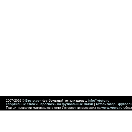
2007-2026 ©
Втото.ру
-
футбольный тотализатор
::
info@vtoto.ru
спортивные ставки
|
прогнозы на футбольные матчи
|
тотализатор
|
футбол 
При цитировании материалов в сети Интернет гиперссылка на
www.vtoto.ru
обяза