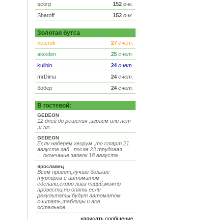
scorp
152
очк.
Sharoff
152
очк.
Золотая бутса
veterok
27
счет.
alexden
25
счет.
kulibin
24
счет.
mrDima
24
счет.
бобер
24
счет.
В гостевой:
GEDEON
12 дней до решения ,играем или нет
,в лж
GEDEON
Если наберём кворум ,то старт 21
августа лад.. после 23 трудовая
... окончание заявок 18 августа.
ярославец
Всем привет,лучше больше
турниров с автоматом
сделали,скоро лига наций,можно
провести,но опять если
результаты будут автоматом
считать,таблицы и все
остальное.....
написать сообщение