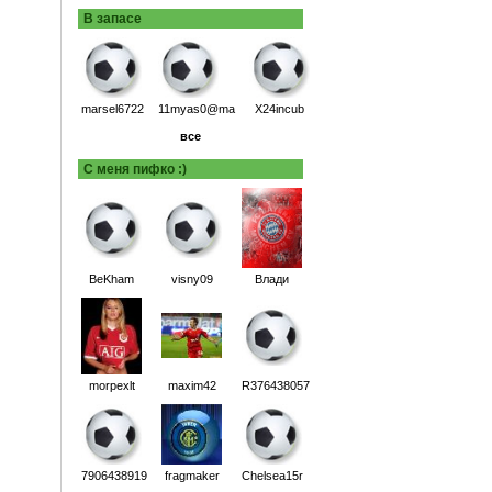
В запасе
marsel6722
11myas0@ma
X24incub
все
С меня пифко :)
BeKham
visny09
Влади
morpexlt
maxim42
R376438057
7906438919
fragmaker
Chelsea15r