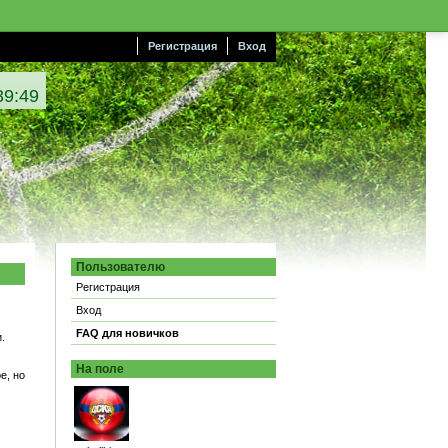
Регистрация
Вход
39:49
Пользователю
Регистрация
Вход
FAQ для новичков
.
На поле
е, но