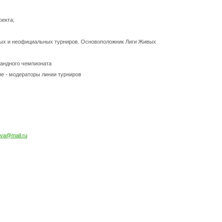
оекта;
ных и неофициальных турниров. Основоположник Лиги Живых
мандного чемпионата
гие - модераторы линии турниров
eva@mail.ru