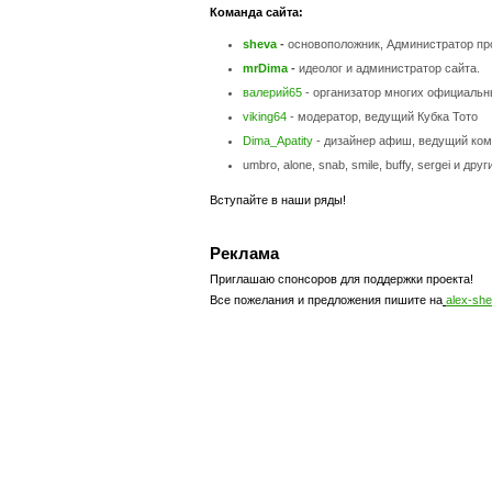
Команда сайта:
sheva
-
основоположник, Администратор пр
mrDima
-
идеолог и администратор сайта.
валерий65
- организатор многих официаль
viking64
- модератор, ведущий Кубка Тото
Dima_Apatity
- дизайнер афиш, ведущий ко
umbro, alone, snab,
smile, buffy,
sergei и дру
Вступайте в наши ряды!
Реклама
Приглашаю спонсоров для поддержки проекта!
Все пожелания и предложения пишите на
alex-sh