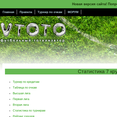
Новая версия сайта! Поп
Главная
Правила
Турнир по очкам
ФОРУМ
Статистика 7 кр
Турнир по кредитам
Таблица по очкам
Высшая лига
Первая лига
Вторая лига
Статистика по турнирам
Рейтинг городов