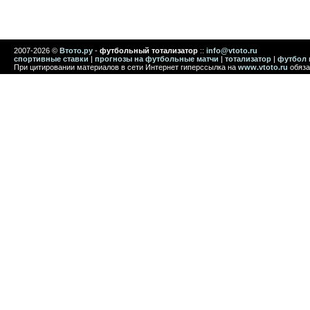
2007-2026 ©
Втото.ру
-
футбольный тотализатор
::
info@vtoto.ru
спортивные ставки
|
прогнозы на футбольные матчи
|
тотализатор
|
футбол 
При цитировании материалов в сети Интернет гиперссылка на
www.vtoto.ru
обяза