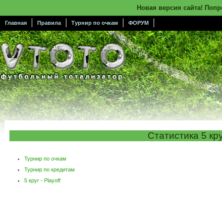
Новая версия сайта! Поп
Главная
Правила
Турнир по очкам
ФОРУМ
Статистика 5 кр
Турнир по очкам
Турнир по кредитам
5 круг - Playoff