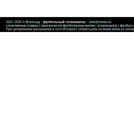
2007-2026 ©
Втото.ру
-
футбольный тотализатор
::
info@vtoto.ru
спортивные ставки
|
прогнозы на футбольные матчи
|
тотализатор
|
футбол 
При цитировании материалов в сети Интернет гиперссылка на
www.vtoto.ru
обяза