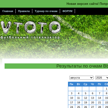
Новая версия сайта! Поп
Главная
Правила
Турнир по очкам
ФОРУМ
Результаты по очкам
Пн
Вт
Ср
Чт
Пт
С
1
3
4
5
6
7
8
10
11
12
13
14
15
17
18
19
20
21
22
24
25
26
27
28
29