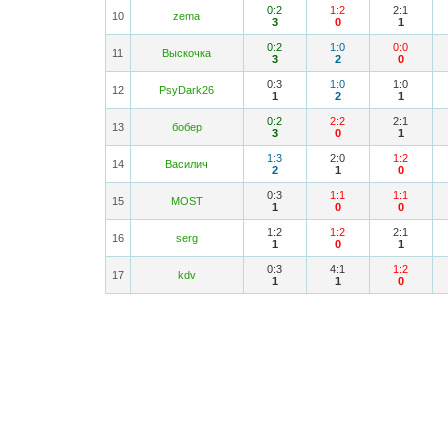
0:2
1:2
2:1
10
zema
3
0
1
0:2
1:0
0:0
11
Выскочка
3
2
0
0:3
1:0
1:0
12
PsyDark26
1
2
1
0:2
2:2
2:1
13
бобер
3
0
1
1:3
2:0
1:2
14
Василич
2
1
0
0:3
1:1
1:1
15
MOST
1
0
0
1:2
1:2
2:1
16
serg
1
0
1
0:3
4:1
1:2
17
kdv
1
1
0