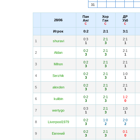
31
Пан
Хор
ДР
28/06
Анг
Ган
Узб
С
С
С
Игрок
0:2
2:1
3:1
0:3
2:1
2:1
1
shuravi
1
3
1
0:2
2:1
2:1
2
Aldan
3
3
1
0:2
2:1
2:1
3
Mihon
3
3
1
0:2
2:1
1:0
4
Serzhik
3
3
1
0:2
2:1
2:1
5
alexden
3
3
1
0:2
2:1
1:2
6
kulibin
3
3
0
0:3
2:1
1:0
7
wertygo
1
3
1
0:2
1:0
2:0
8
Liverpool1979
3
2
2
0:2
2:1
0:1
9
Евгений
3
3
0