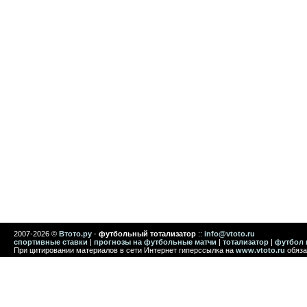
2007-2026 ©
Втото.ру
-
футбольный тотализатор
::
info@vtoto.ru
спортивные ставки
|
прогнозы на футбольные матчи
|
тотализатор
|
футбол 
При цитировании материалов в сети Интернет гиперссылка на
www.vtoto.ru
обяза