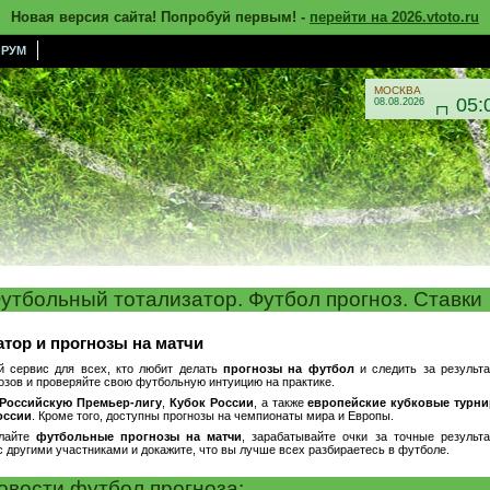
Новая версия сайта! Попробуй первым! -
перейти на 2026.vtoto.ru
РУМ
МОСКВА
05:
08.08.2026

утбольный тотализатор. Футбол прогноз. Ставки
тор и прогнозы на матчи
 сервис для всех, кто любит делать
прогнозы на футбол
и следить за результ
озов и проверяйте свою футбольную интуицию на практике.
Российскую Премьер-лигу
,
Кубок России
, а также
европейские кубковые турн
оссии
. Кроме того, доступны прогнозы на чемпионаты мира и Европы.
елайте
футбольные прогнозы на матчи
, зарабатывайте очки за точные результ
с другими участниками и докажите, что вы лучше всех разбираетесь в футболе.
овости футбол прогноза: