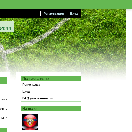
Регистрация
Вход
04:45
Пользователю
Регистрация
Вход
FAQ для новичков
атами
иры
с
На поле
аты и