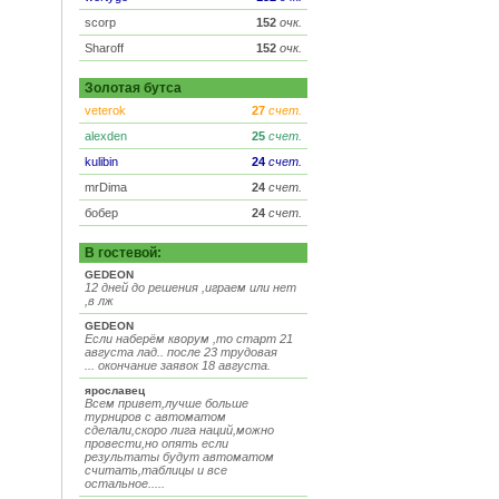
scorp
152
очк.
Sharoff
152
очк.
Золотая бутса
veterok
27
счет.
alexden
25
счет.
kulibin
24
счет.
mrDima
24
счет.
бобер
24
счет.
В гостевой:
GEDEON
12 дней до решения ,играем или нет
,в лж
GEDEON
Если наберём кворум ,то старт 21
августа лад.. после 23 трудовая
... окончание заявок 18 августа.
ярославец
Всем привет,лучше больше
турниров с автоматом
сделали,скоро лига наций,можно
провести,но опять если
результаты будут автоматом
считать,таблицы и все
остальное.....