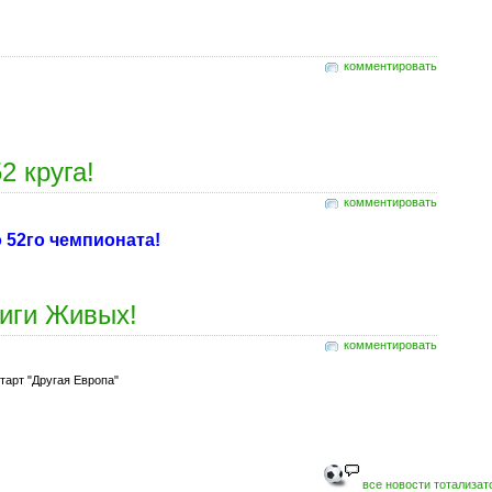
комментировать
 круга!
комментировать
 52го чемпионата!
иги Живых!
комментировать
тарт "Другая Европа"
все новости тотализат