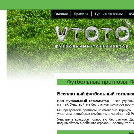
Главная
Правила
Турнир по очкам
ФО
Футбольные прогнозы. Ф
Бесплатный футбольный тотализа
Наш
футбольный тотализатор
— это удобный
матчей. Участвуйте в бесплатном конкурсе прогн
Мы предлагаем прогнозы на ключевые турниры:
участием российских клубов и матчи
сборной Р
Участие в конкурсе полностью бесплатное. Д
поднимайтесь в рейтинге игроков. Соревнуйтесь 
Н