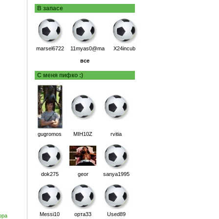
В запасе
marsel6722
11myas0@ma
X24incub
все
С меня пифко :)
gugromos
MIH10Z
rvitia
dok275
geor
sanya1995
Messi10
орта33
Used89
ора