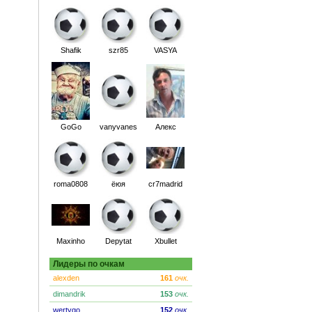
Shafik
szr85
VASYA
GoGo
vanyvanes
Алекс
roma0808
ёюя
cr7madrid
Maxinho
Depytat
Xbullet
Лидеры по очкам
alexden
161
очк.
dimandrik
153
очк.
wertygo
152
очк.