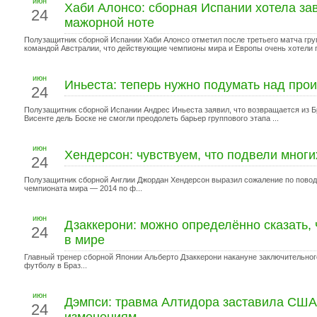
июн
Хаби Алонсо: сборная Испании хотела за
24
мажорной ноте
Полузащитник сборной Испании Хаби Алонсо отметил после третьего матча гру
командой Австралии, что действующие чемпионы мира и Европы очень хотели п
июн
Иньеста: теперь нужно подумать над пр
24
Полузащитник сборной Испании Андрес Иньеста заявил, что возвращается из 
Висенте дель Боске не смогли преодолеть барьер группового этапа ...
июн
Хендерсон: чувствуем, что подвели мног
24
Полузащитник сборной Англии Джордан Хендерсон выразил сожаление по повод
чемпионата мира — 2014 по ф...
июн
Дзаккерони: можно определённо сказать,
24
в мире
Главный тренер сборной Японии Альберто Дзаккерони накануне заключительног
футболу в Браз...
июн
Дэмпси: травма Алтидора заставила США 
24