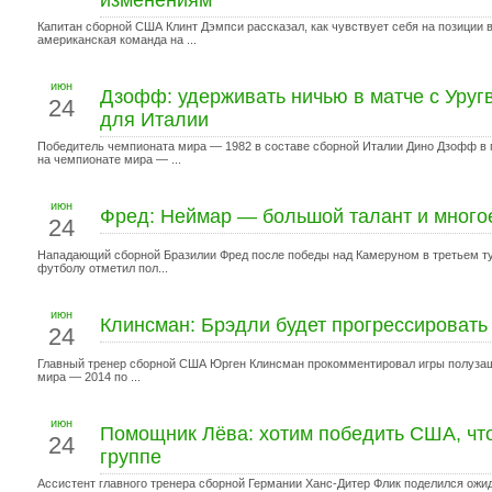
изменениям
Капитан сборной США Клинт Дэмпси рассказал, как чувствует себя на позиции 
американская команда на ...
июн
Дзофф: удерживать ничью в матче с Уруг
24
для Италии
Победитель чемпионата мира — 1982 в составе сборной Италии Дино Дзофф в 
на чемпионате мира — ...
июн
Фред: Неймар — большой талант и многое
24
Нападающий сборной Бразилии Фред после победы над Камеруном в третьем ту
футболу отметил пол...
июн
Клинсман: Брэдли будет прогрессировать 
24
Главный тренер сборной США Юрген Клинсман прокомментировал игры полузащ
мира — 2014 по ...
июн
Помощник Лёва: хотим победить США, что
24
группе
Ассистент главного тренера сборной Германии Ханс-Дитер Флик поделился ожи