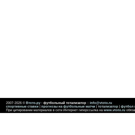
2007-2026 ©
Втото.ру
-
футбольный тотализатор
::
info@vtoto.ru
спортивные ставки
|
прогнозы на футбольные матчи
|
тотализатор
|
футбол 
При цитировании материалов в сети Интернет гиперссылка на
www.vtoto.ru
обяза