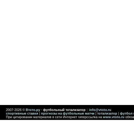
2007-2026 ©
Втото.ру
-
футбольный тотализатор
::
info@vtoto.ru
спортивные ставки
|
прогнозы на футбольные матчи
|
тотализатор
|
футбол 
При цитировании материалов в сети Интернет гиперссылка на
www.vtoto.ru
обяза