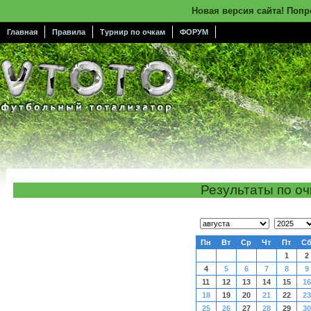
Новая версия сайта! Поп
Главная
Правила
Турнир по очкам
ФОРУМ
Результаты по о
Пн
Вт
Ср
Чт
Пт
С
1
2
4
5
6
7
8
9
11
12
13
14
15
16
18
19
20
21
22
23
25
26
27
28
29
30