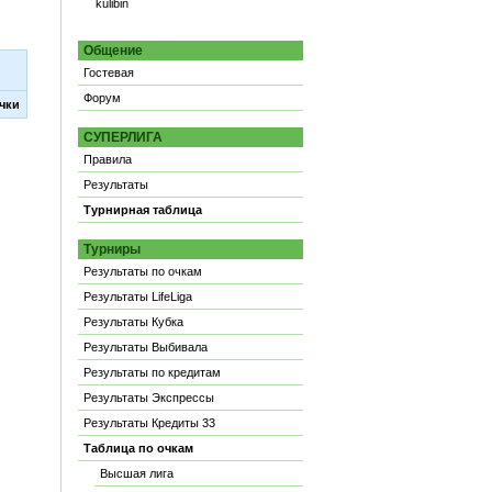
kulibin
Общение
Гостевая
Форум
чки
СУПЕРЛИГА
Правила
Результаты
Турнирная таблица
Турниры
Результаты по очкам
Результаты LifeLiga
Результаты Кубка
Результаты Выбивала
Результаты по кредитам
Результаты Экспрессы
Результаты Кредиты 33
Таблица по очкам
Высшая лига