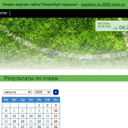
Новая версия сайта! Попробуй первым! -
перейти на 2026.vtoto.ru
РУМ
МОСКВА
04:
06.08.2026

Результаты по очкам
Пн
Вт
Ср
Чт
Пт
Сб
Вс
1
2
3
4
5
6
7
8
9
10
11
12
13
14
15
16
17
18
19
20
21
22
23
24
25
26
27
28
29
30
31