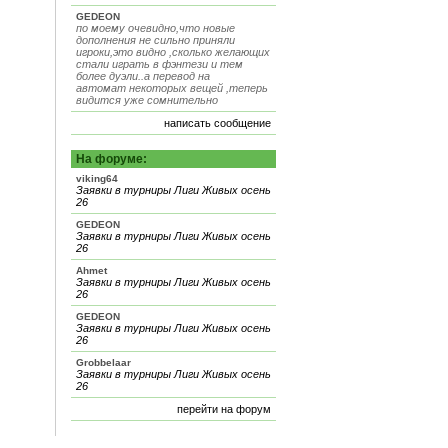
GEDEON
по моему очевидно,что новые
дополнения не сильно приняли
игроки,это видно ,сколько желающих
стали играть в фэнтези и тем
более дуэли..а перевод на
автомат некоторых вещей ,теперь
видится уже сомнительно
написать сообщение
На форуме:
viking64
Заявки в турниры Лиги Живых осень
26
GEDEON
Заявки в турниры Лиги Живых осень
26
Ahmet
Заявки в турниры Лиги Живых осень
26
GEDEON
Заявки в турниры Лиги Живых осень
26
Grobbelaar
Заявки в турниры Лиги Живых осень
26
перейти на форум