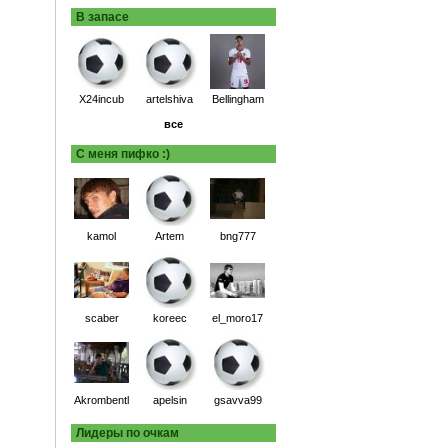
В запасе
X24incub
artelshiva
Bellingham
все
С меня пифко :)
kamol
Artem
bng777
scaber
koreec
el_moro17
Akrombentl
apelsin
gsavva99
Лидеры по очкам