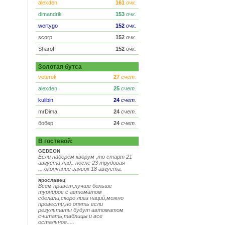
alexden
161
очк.
dimandrik
153
очк.
wertygo
152
очк.
scorp
152
очк.
Sharoff
152
очк.
Золотая бутса
veterok
27
счет.
alexden
25
счет.
kulibin
24
счет.
mrDima
24
счет.
бобер
24
счет.
В гостевой:
GEDEON
Если наберём кворум ,то старт 21
августа лад.. после 23 трудовая
... окончание заявок 18 августа.
ярославец
Всем привет,лучше больше
турниров с автоматом
сделали,скоро лига наций,можно
провести,но опять если
результаты будут автоматом
считать,таблицы и все
остальное.....