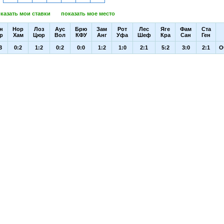
казать мои ставки
показать мое место
н
Нор
Лоз
Аус
Брю
Зам
Рот
Лес
Яге
Фам
Ста
р
Хам
Цюр
Вол
КФУ
Анг
Уфа
Шеф
Кра
Сан
Ген
3
0:2
1:2
0:2
0:0
1:2
1:0
2:1
5:2
3:0
2:1
О