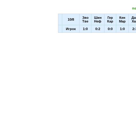
по
Зво
Шин
Гер
Кен
Да
10/8
Тве
Неф
Кар
Мар
Ха
Игрок
1:0
0:2
0:0
1:0
2: