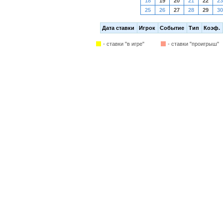
18
19
20
21
22
23
25
26
27
28
29
30
Дата ставки
Игрок
Событие
Тип
Коэф.
- ставки "в игре"
- ставки "проигрыш"