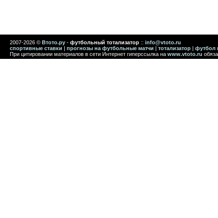
2007-2026 ©
Втото.ру
-
футбольный тотализатор
::
info@vtoto.ru
спортивные ставки
|
прогнозы на футбольные матчи
|
тотализатор
|
футбол 
При цитировании материалов в сети Интернет гиперссылка на
www.vtoto.ru
обяза