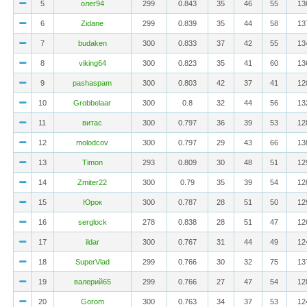
5
олег94
299
0.843
35
46
55
13
6
Zidane
299
0.839
35
44
58
13
7
budaken
300
0.833
37
42
55
13
8
viking64
300
0.823
35
41
60
13
9
pashaspam
300
0.803
42
37
41
12
10
Grobbelaar
300
0.8
32
44
56
13
11
витас
300
0.797
36
39
53
12
12
molodcov
300
0.797
29
43
66
13
13
Timon
293
0.809
30
48
51
12
14
Zmiter22
300
0.79
35
39
54
12
15
Юрок
300
0.787
28
51
50
12
16
serglock
278
0.838
28
51
47
12
17
ildar
300
0.767
31
44
49
12
18
SuperVlad
299
0.766
30
32
75
13
19
валерий65
299
0.766
27
47
54
12
20
Gorom
300
0.763
34
37
53
12