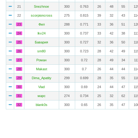
21
Snezhnoe
300
0.763
26
48
55
12
22
scorpioncross
275
0.815
39
32
43
11
23
Фил
288
0.771
33
36
51
12
24
lkv24
300
0.737
33
42
38
11
25
Бавария
300
0.727
32
36
50
11
26
sm80
300
0.723
28
42
49
11
27
Роман
300
0.72
28
49
34
11
28
Makast
300
0.7
26
44
44
11
29
Dima_Apatity
299
0.699
28
35
55
11
30
Vlad
300
0.69
24
44
47
11
31
марс
274
0.734
25
32
62
11
32
blank0s
300
0.65
26
35
47
10