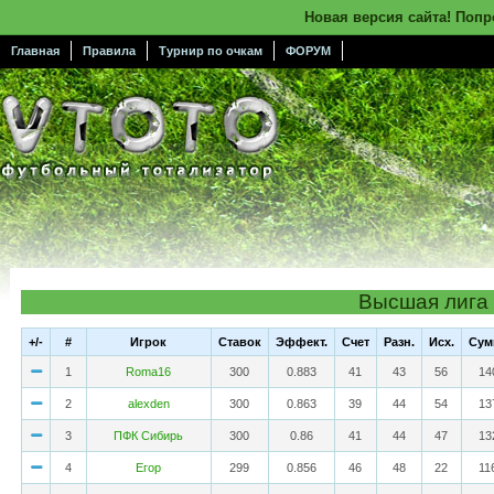
Новая версия сайта! Поп
Главная
Правила
Турнир по очкам
ФОРУМ
Высшая лига
+/-
#
Игрок
Cтавок
Эффект.
Счет
Разн.
Исх.
Сум
1
Roma16
300
0.883
41
43
56
14
2
alexden
300
0.863
39
44
54
13
3
ПФК Сибирь
300
0.86
41
44
47
13
4
Егор
299
0.856
46
48
22
11