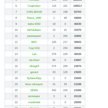
6
Спартакус
114
161
106517
7
CHELSEA 85
24
199
50763
8
Rasul_1990
1
68
44600
9
beka-9292
19
0
36030
10
tdzhaubaev
15
22
33370
11
pashaspam
2
250
32850
12
BATI
100
217
30602
13
Сид 1011
2
234
30550
14
Lan
379
229
30035
15
vla-khurt
84
0
23997
16
viking64
274
259
23975
17
gerard
33
129
23583
18
Кубань93ру
1
0
23500
19
timur-mirzayev
41
29
23188
20
SEWA
442
226
21000
21
terminator
3
6
20128
22
vvedenieb
1
0
20000