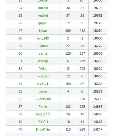
23
Сократ
3
267
20000
24
dani98
30
31
19795
25
voditel
37
25
19652
26
gagi81
12
0
19170
27
Khan
309
212
18250
28
jony142
2
1
18080
29
Crash
22
55
16770
30
zema
120
237
16606
31
мажор
6
209
16600
32
Губан
3
203
16320
33
kobzun
12
0
16000
34
S.W.A.T.
150
37
15365
35
zorro
4
0
15279
36
SuperVlad
1
230
15000
37
Funtik
102
228
14967
38
weque777
24
13
14690
39
PMV41
16
14
14625
40
DruWhite
110
223
14247