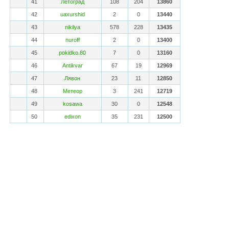
41
Летоград
108
204
13860
42
uaxurshid
2
0
13440
43
nikilya
578
228
13435
44
nuroff
2
0
13400
45
pokidko.80
7
0
13160
46
Antikvar
67
19
12969
47
Лявон
23
11
12850
48
Метеор
3
241
12719
49
kosawa
30
0
12548
50
edixon
35
231
12500