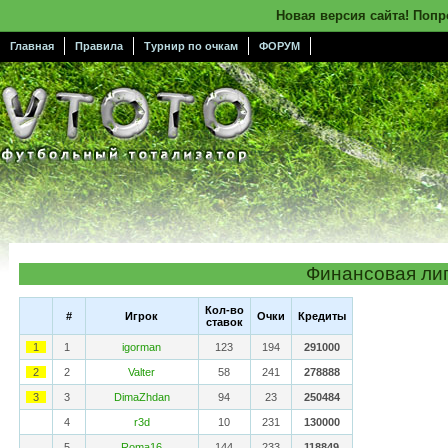
Новая версия сайта! Поп
Главная
Правила
Турнир по очкам
ФОРУМ
Финансовая ли
Кол-во
#
Игрок
Очки
Кредиты
ставок
1
1
igorman
123
194
291000
2
2
Valter
58
241
278888
3
3
DimaZhdan
94
23
250484
4
r3d
10
231
130000
5
Roma16
144
233
118849