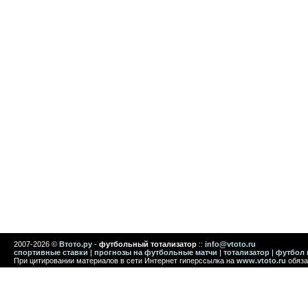
2007-2026 ©
Втото.ру
-
футбольный тотализатор
::
info@vtoto.ru
спортивные ставки
|
прогнозы на футбольные матчи
|
тотализатор
|
футбол 
При цитировании материалов в сети Интернет гиперссылка на
www.vtoto.ru
обяза