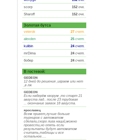
scorp
152
очк.
Sharoff
152
очк.
Золотая бутса
veterok
27
счет.
alexden
25
счет.
kulibin
24
счет.
mrDima
24
счет.
бобер
24
счет.
В гостевой:
GEDEON
12 дней до решения ,играем или нет
,в лж
GEDEON
Если наберём кворум ,то старт 21
августа лад.. после 23 трудовая
... окончание заявок 18 августа.
ярославец
Всем привет,лучше больше
турниров с автоматом
сделали,скоро лига наций,можно
провести,но опять если
результаты будут автоматом
считать,таблицы и все
остальное.....