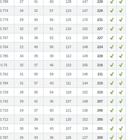
0.788
27
41
60
128
147
229
0.774
34
32
57
123
147
229
0.774
29
40
56
125
170
231
0.767
32
37
51
120
152
227
0.767
31
38
52
121
159
227
0.764
22
49
56
127
148
224
0.785
34
39
39
112
149
228
0.75
32
37
46
115
165
216
0.762
31
30
58
119
146
211
0.784
31
37
43
111
144
210
0.729
28
36
54
118
152
210
0.742
29
42
36
107
148
207
0.715
24
37
60
121
136
206
0.712
23
39
58
120
152
205
0.713
30
34
43
107
134
201
0.787
26
43
36
105
127
200