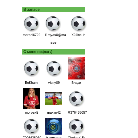
В запасе
marsel6722
11myas0@ma
X24incub
все
С меня пифко :)
BeKham
visny09
Влади
morpexlt
maxim42
R376438057
7906438919
fragmaker
Chelsea15r