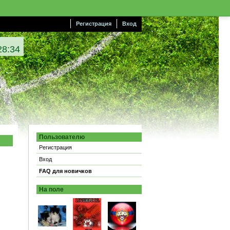
Регистрация
Вход
28:35
Пользователю
Регистрация
Вход
FAQ для новичков
На поле