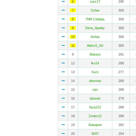
6
zarz17
295
7
Губан
300
5
ПФК Сибирь
300
9
Dima_Apatity
300
10
бобер
300
11
AleksS_AS
300
8
Makast
291
12
lkv24
288
13
Kurs
277
14
alexmax
268
15
rain
288
16
daneek
279
17
faza222
288
18
Zmiter22
288
19
Бавария
282
20
BATI
254