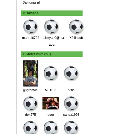
Зал славы!
В запасе
marsel6722
11myas0@ma
X24incub
все
С меня пифко :)
gugromos
MIH10Z
rvitia
dok275
geor
sanya1995