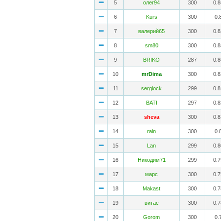
5
олег94
300
0.
6
Kurs
300
0.
7
валерий65
300
0.
8
sm80
300
0.
9
BRIKO
287
0.
10
mrDima
300
0.
11
serglock
299
0.
12
BATI
297
0.
13
sheva
300
0.
14
rain
300
0.
15
Lan
299
0.
16
Никодим71
299
0.
17
марс
300
0.
18
Makast
300
0.
19
витас
300
0.
20
Gorom
300
0.