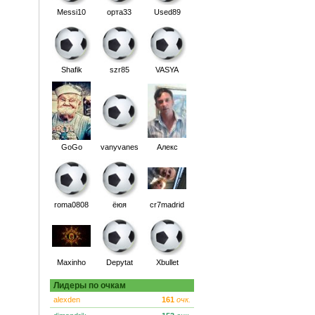
Messi10
орта33
Used89
Shafik
szr85
VASYA
GoGo
vanyvanes
Алекс
roma0808
ёюя
cr7madrid
Maxinho
Depytat
Xbullet
Лидеры по очкам
alexden
161
очк.