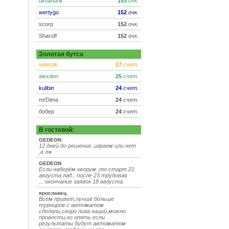
dimandrik
153
очк.
wertygo
152
очк.
scorp
152
очк.
Sharoff
152
очк.
Золотая бутса
veterok
27
счет.
alexden
25
счет.
kulibin
24
счет.
mrDima
24
счет.
бобер
24
счет.
В гостевой:
GEDEON
12 дней до решения ,играем или нет
,в лж
GEDEON
Если наберём кворум ,то старт 21
августа лад.. после 23 трудовая
... окончание заявок 18 августа.
ярославец
Всем привет,лучше больше
турниров с автоматом
сделали,скоро лига наций,можно
провести,но опять если
результаты будут автоматом