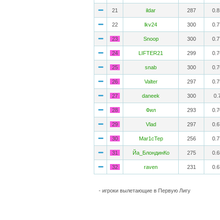
21
ildar
287
0.
22
lkv24
300
0.
23
Snoop
300
0.
24
LIFTER21
299
0.
25
snab
300
0.
26
Valter
297
0.
27
daneek
300
0.
28
Фил
293
0.
29
Vlad
297
0.
30
Mar1cTep
256
0.
31
Йа_БлондинКо
275
0.
32
raven
231
0.
- игроки вылетающие в Первую Лигу