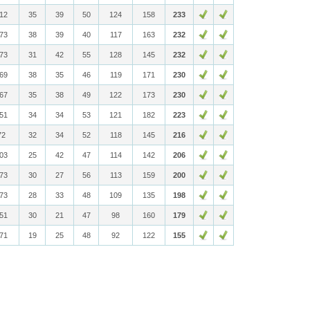
812
35
39
50
124
158
233
773
38
39
40
117
163
232
773
31
42
55
128
145
232
769
38
35
46
119
171
230
767
35
38
49
122
173
230
751
34
34
53
121
182
223
72
32
34
52
118
145
216
703
25
42
47
114
142
206
673
30
27
56
113
159
200
773
28
33
48
109
135
198
651
30
21
47
98
160
179
671
19
25
48
92
122
155