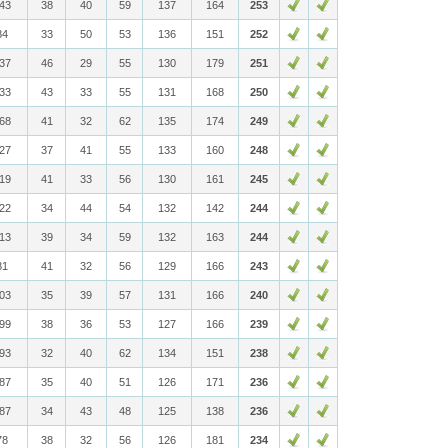
843
38
40
59
137
164
253
84
33
50
53
136
151
252
837
46
29
55
130
179
251
833
43
33
55
131
168
250
868
41
32
62
135
174
249
827
37
41
55
133
160
248
819
41
33
56
130
161
245
822
34
44
54
132
142
244
813
39
34
59
132
163
244
81
41
32
56
129
166
243
803
35
39
57
131
166
240
799
38
36
53
127
166
239
793
32
40
62
134
151
238
787
35
40
51
126
171
236
787
34
43
48
125
138
236
78
38
32
56
126
181
234