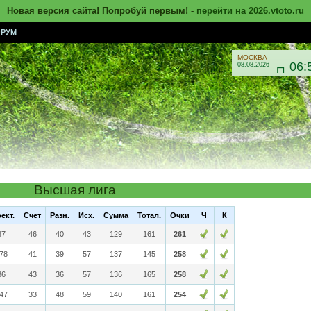
Новая версия сайта! Попробуй первым! -
перейти на 2026.vtoto.ru
РУМ
МОСКВА
06:
08.08.2026

Высшая лига
ект.
Счет
Разн.
Исх.
Сумма
Тотал.
Очки
Ч
К
87
46
40
43
129
161
261
878
41
39
57
137
145
258
86
43
36
57
136
165
258
847
33
48
59
140
161
254