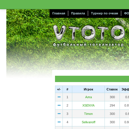
Главная
Правила
Турнир по очкам
ФО
+/-
#
Игрок
Cтавок
Эфф
1
Алга
300
0.
2
XSENYA
294
0.
3
Timon
300
0.
4
Selivanoff
300
0.