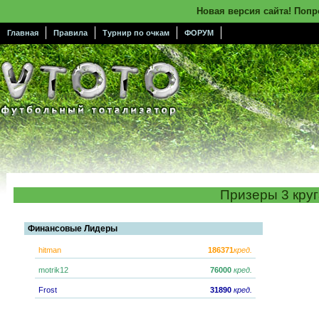
Новая версия сайта! Поп
Главная
Правила
Турнир по очкам
ФОРУМ
Призеры 3 кру
Финансовые Лидеры
hitman
186371
кред.
motrik12
76000
кред.
Frost
31890
кред.