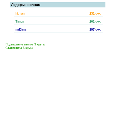
Лидеры по очкам
hitman
231
очк.
Timon
202
очк.
mrDima
197
очк.
Подведение итогов 3 круга
Статистика 3 круга