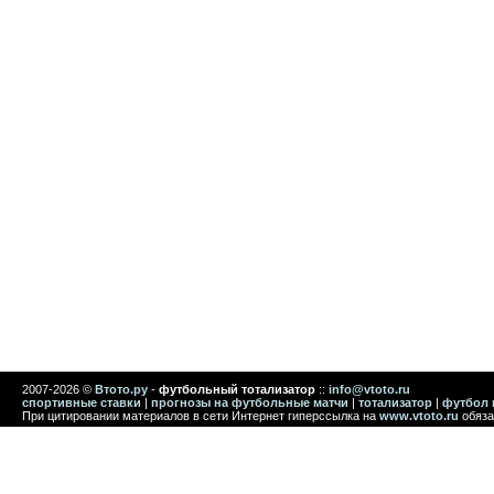
2007-2026 ©
Втото.ру
-
футбольный тотализатор
::
info@vtoto.ru
спортивные ставки
|
прогнозы на футбольные матчи
|
тотализатор
|
футбол 
При цитировании материалов в сети Интернет гиперссылка на
www.vtoto.ru
обяза