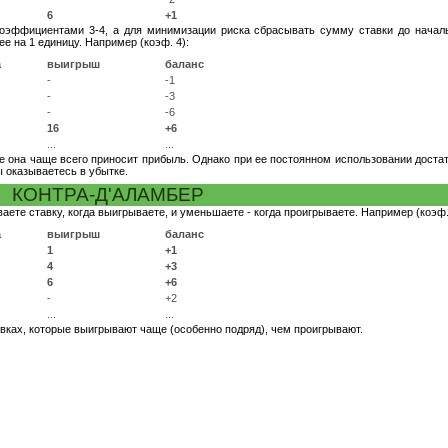
6
+1
коэффициентами 3-4, а для минимизации риска сбрасывать сумму ставки до начал
 на 1 единицу. Например (коэф. 4):
а
выигрыш
баланс
-
-1
-
-3
-
-6
16
+6
...
...
ле она чаще всего приносит прибыль. Однако при ее постоянном использовании доста
ы оказываетесь в убытке.
КОНТРА-Д'АЛАМБЕР
ваете ставку, когда выигрываете, и уменьшаете - когда проигрываете. Например (коэф.
а
выигрыш
баланс
1
+1
4
+3
6
+6
-
+2
...
...
авках, которые выигрывают чаще (особенно подряд), чем проигрывают.