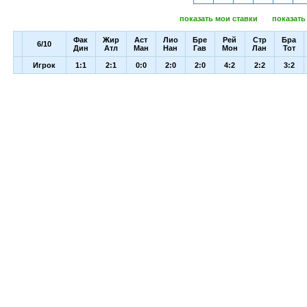
показать мои ставки
показать
Фак
Жир
Аст
Лио
Бре
Рей
Стр
Бра
6/10
Дин
Атл
Ман
Нан
Гав
Мон
Лан
Тот
Игрок
1:1
2:1
0:0
2:0
2:0
4:2
2:2
3:2