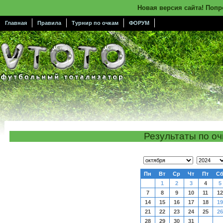
Новая версия сайта! Поп
Главная
Правила
Турнир по очкам
ФОРУМ
Результаты по о
Пн
Вт
Ср
Чт
Пт
С
1
2
3
4
5
7
8
9
10
11
12
14
15
16
17
18
19
21
22
23
24
25
26
28
29
30
31