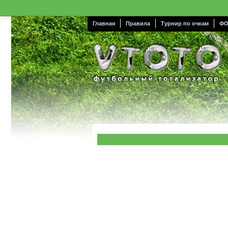
Главная
Правила
Турнир по очкам
ФО