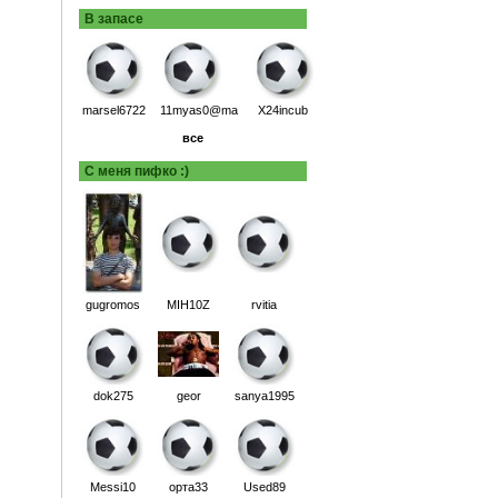
В запасе
marsel6722
11myas0@ma
X24incub
все
С меня пифко :)
gugromos
MIH10Z
rvitia
dok275
geor
sanya1995
Messi10
орта33
Used89