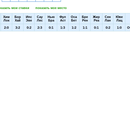
казать мои ставки
показать мое место
Хим
Бор
Ипс
Сау
Нью
Фул
Оса
Бре
Жир
Сен
Юве
Лок
Хай
Эве
Лес
Бра
Аст
Бет
Рен
Реа
Лан
Лац
2:0
3:2
0:2
2:3
0:1
1:3
1:2
1:1
0:1
0:2
1:0
О