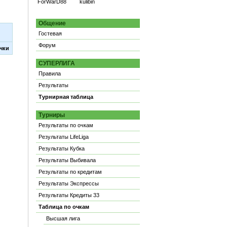
ForWarD88
kulibin
Общение
Гостевая
Форум
чки
СУПЕРЛИГА
Правила
Результаты
Турнирная таблица
Турниры
Результаты по очкам
Результаты LifeLiga
Результаты Кубка
Результаты Выбивала
Результаты по кредитам
Результаты Экспрессы
Результаты Кредиты 33
Таблица по очкам
Высшая лига