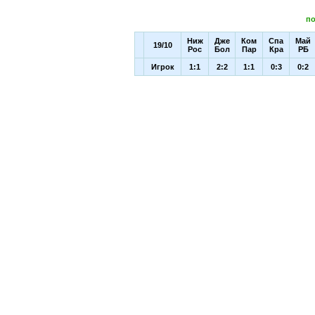
по
Ниж
Дже
Ком
Спа
Май
19/10
Рос
Бол
Пар
Кра
РБ
Игрок
1:1
2:2
1:1
0:3
0:2