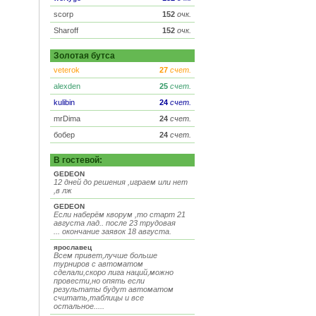
scorp
152
очк.
Sharoff
152
очк.
Золотая бутса
veterok
27
счет.
alexden
25
счет.
kulibin
24
счет.
mrDima
24
счет.
бобер
24
счет.
В гостевой:
GEDEON
12 дней до решения ,играем или нет
,в лж
GEDEON
Если наберём кворум ,то старт 21
августа лад.. после 23 трудовая
... окончание заявок 18 августа.
ярославец
Всем привет,лучше больше
турниров с автоматом
сделали,скоро лига наций,можно
провести,но опять если
результаты будут автоматом
считать,таблицы и все
остальное.....