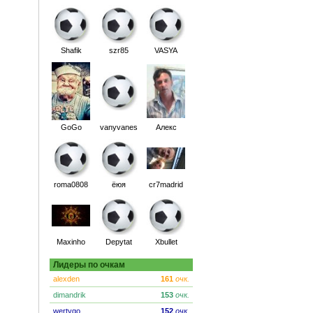
Shafik
szr85
VASYA
GoGo
vanyvanes
Алекс
roma0808
ёюя
cr7madrid
Maxinho
Depytat
Xbullet
Лидеры по очкам
alexden
161
очк.
dimandrik
153
очк.
wertygo
152
очк.