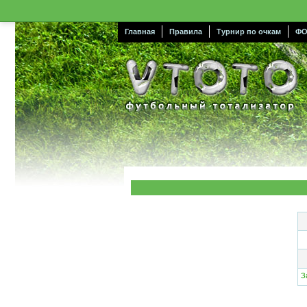
Главная
Правила
Турнир по очкам
ФО
З