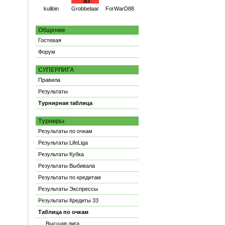
kulibin
Grobbelaar
ForWarD88
Общение
Гостевая
Форум
СУПЕРЛИГА
Правила
Результаты
Турнирная таблица
Турниры
Результаты по очкам
Результаты LifeLiga
Результаты Кубка
Результаты Выбивала
Результаты по кредитам
Результаты Экспрессы
Результаты Кредиты 33
Таблица по очкам
Высшая лига