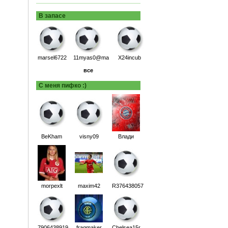
В запасе
marsel6722
11myas0@ma
X24incub
все
С меня пифко :)
BeKham
visny09
Влади
morpexlt
maxim42
R376438057
7906438919
fragmaker
Chelsea15r