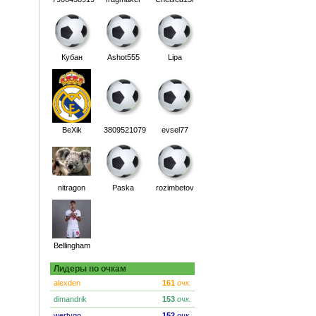
Кубан
Ashot555
Lipa
BeXik
3809521079
evsel77
nitragon
Paska
rozimbetov
Bellingham
Лидеры по очкам
alexden
161
очк.
dimandrik
153
очк.
wertygo
152
очк.