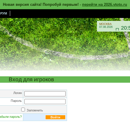
Новая версия сайта! Попробуй первым! -
перейти на 2026.vtoto.ru
РУМ
МОСКВА
20:
07.08.2026

Вход для игроков
Логин
Пароль
Запомнить
абыли пароль?