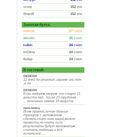
scorp
152
очк.
Sharoff
152
очк.
Золотая бутса
veterok
27
счет.
alexden
25
счет.
kulibin
24
счет.
mrDima
24
счет.
бобер
24
счет.
В гостевой:
GEDEON
12 дней до решения ,играем или нет
,в лж
GEDEON
Если наберём кворум ,то старт 21
августа лад.. после 23 трудовая
... окончание заявок 18 августа.
ярославец
Всем привет,лучше больше
турниров с автоматом
сделали,скоро лига наций,можно
провести,но опять если
результаты будут автоматом
считать,таблицы и все
остальное.....