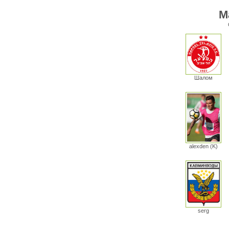
М
Шалом
alexden (K)
serg