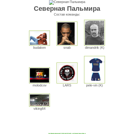
Северная Пальмира
Состав команды:
dimandrik (K)
snab
budaken
pele-vin (K)
molodcov
LARS
viking64
администратор команды