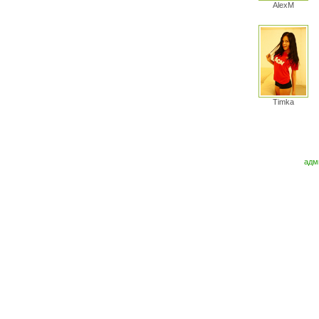
AlexM
Timka
адм