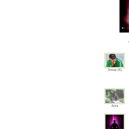
Snoop (K)
Алга