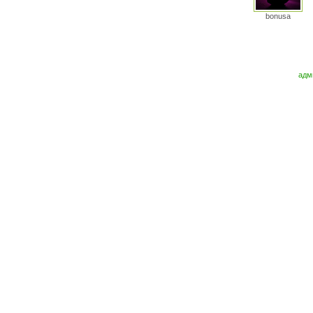
bonusa
адм