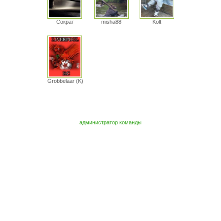
Сократ
misha88
Kolt
Grobbelaar (K)
администратор команды