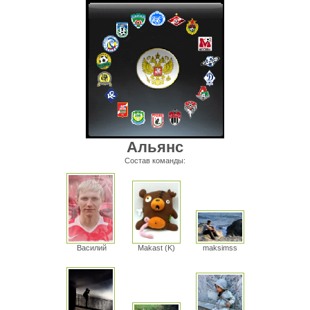
Альянс
Состав команды:
Василий
maksimss
Makast (K)