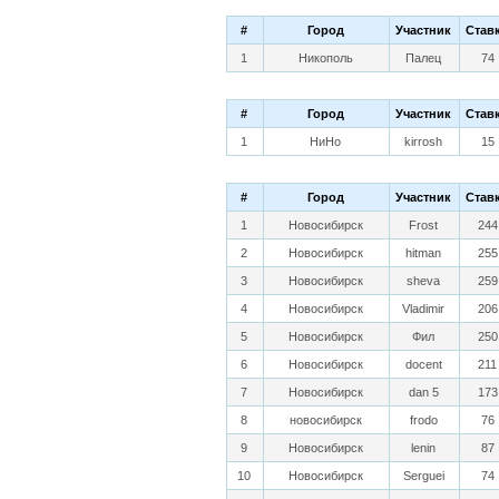
#
Город
Участник
Став
1
Никополь
Палец
74
#
Город
Участник
Став
1
НиНо
kirrosh
15
#
Город
Участник
Став
1
Новосибирск
Frost
244
2
Новосибирск
hitman
255
3
Новосибирск
sheva
259
4
Новосибирск
Vladimir
206
5
Новосибирск
Фил
250
6
Новосибирск
docent
211
7
Новосибирск
dan 5
173
8
новосибирск
frodo
76
9
Новосибирск
lenin
87
10
Новосибирск
Serguei
74