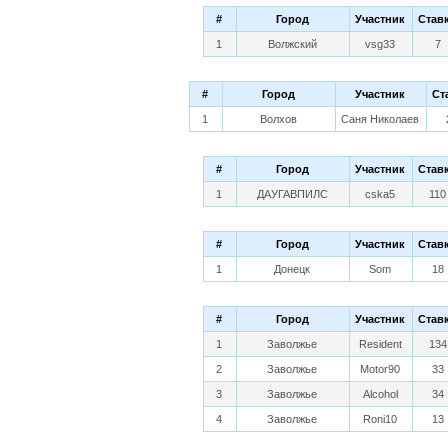
#
Город
Участник
Став
1
Волжский
vsg33
7
#
Город
Участник
Ст
1
Волхов
Саня Николаев
#
Город
Участник
Став
1
ДАУГАВПИЛС
cska5
110
#
Город
Участник
Став
1
Донецк
Som
18
#
Город
Участник
Став
1
Заволжье
Resident
134
2
Заволжье
Motor90
33
3
Заволжье
Alcohol
34
4
Заволжье
Roni10
13