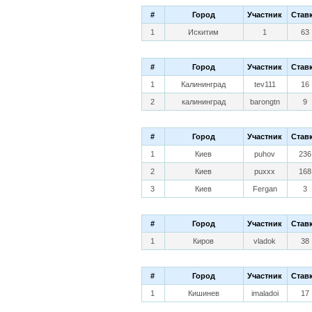
#
Город
Участник
Став
1
Искитим
1
63
#
Город
Участник
Став
1
Калининград
tev111
16
2
калининград
barongtn
9
#
Город
Участник
Став
1
Киев
puhov
236
2
Киев
puxxx
168
3
Киев
Fergan
3
#
Город
Участник
Став
1
Киров
vladok
38
#
Город
Участник
Став
1
Кишинев
imaladoi
17