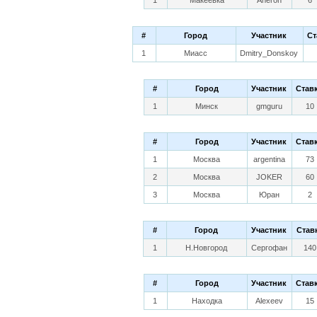
1
Макеевка
Aheron
6
#
Город
Участник
Ст
1
Миасс
Dmitry_Donskoy
#
Город
Участник
Став
1
Минск
gmguru
10
#
Город
Участник
Став
1
Москва
argentina
73
2
Москва
JOKER
60
3
Москва
Юран
2
#
Город
Участник
Став
1
Н.Новгород
Сергофан
140
#
Город
Участник
Став
1
Находка
Alexeev
15