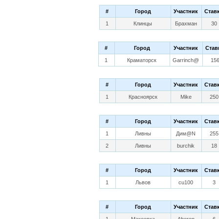
#
Город
Участник
Став
1
Клинцы
Брахман
30
#
Город
Участник
Став
1
Краматорск
Garrinch@
15
#
Город
Участник
Став
1
Красноярск
Mike
250
#
Город
Участник
Став
1
Ливны
Дим@N
255
2
Ливны
burchik
18
#
Город
Участник
Став
1
Львов
cu100
3
#
Город
Участник
Став