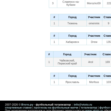
Славянск-на-
3
Morozko59
22
Кубани
#
Город
Участник
Став
1
Тюмень
omenmix
9
#
Город
Участник
Став
1
Хабаровск
Drew
135
#
Город
Участник
Ставк
Чайковский,
1
Arol
169
Пермский край
#
Город
Участник
Став
1
Ярославль
Morfeus
103
2007-2026 ©
Втото.ру
-
футбольный тотализатор
::
info@vtoto.ru
спортивные ставки
|
прогнозы на футбольные матчи
|
тотализатор
|
футбол 
При цитировании материалов в сети Интернет гиперссылка на
www.vtoto.ru
обяза