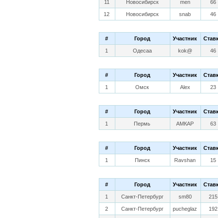
11
Новосибирск
men
66
12
Новосибирск
snab
46
#
Город
Участник
Став
1
Одесаа
kok@
46
#
Город
Участник
Став
1
Омск
Alex
23
#
Город
Участник
Став
1
Пермь
АМКАР
63
#
Город
Участник
Став
1
Пинск
Ravshan
15
#
Город
Участник
Став
1
Санкт-Петербург
sm80
215
2
Санкт-Петербург
pucheglaz
192