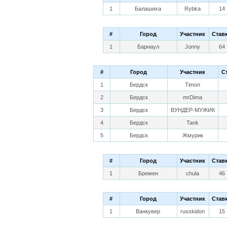
1
Балашиха
Rybka
14
#
Город
Участник
Став
1
Барнаул
Jonny
64
#
Город
Участник
С
1
Бердск
Timon
2
Бердск
mrDima
3
Бердск
ВУНДЕР-МУЖИК
4
Бердск
Tank
5
Бердск
Жмурик
#
Город
Участник
Став
1
Бремен
chula
46
#
Город
Участник
Став
1
Ванкувер
russkidon
15