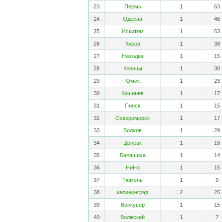
23
Пермь
1
63
24
Одесаа
1
46
25
Искитим
1
63
26
Киров
1
38
27
Находка
1
15
28
Клинцы
1
30
29
Омск
1
23
30
Кишинев
1
17
31
Пинск
1
15
32
Североморск
1
17
33
Волхов
1
29
34
Донецк
1
18
35
Балашиха
1
14
36
НиНо
1
15
37
Тюмень
1
9
38
калининград
2
25
39
Ванкувер
1
15
40
Волжский
1
7