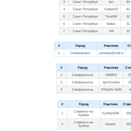
3
Санкт-Петербург
fart
94
4
Санкт-Петербург
Gabel162
61
5
Санкт-Петербург
Tima900
62
6
Санкт-Петербург
Бивис
31
7
Санкт-Петербург
SAI
25
#
Город
Участник
С
1
Североморск
yamatay@mail.ru
#
Город
Участник
Ста
1
Симферополь
UMBRO
2
2
Симферополь
IgorOcenka
2
3
Симферополь
STaSoN-VieRi
4
#
Город
Участник
Став
Славянск-на-
1
ForWarD88
25
Кубани
Славянск-на-
2
Keeper
25
Кубани