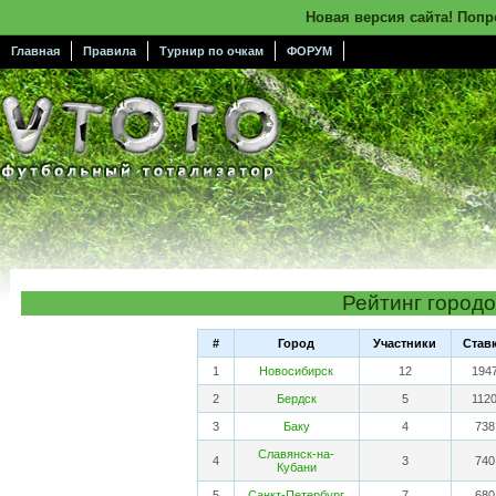
Новая версия сайта! Поп
Главная
Правила
Турнир по очкам
ФОРУМ
Рейтинг город
#
Город
Участники
Став
1
Новосибирск
12
194
2
Бердск
5
112
3
Баку
4
738
Славянск-на-
4
3
740
Кубани
5
Санкт-Петербург
7
680