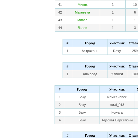
41
Минск
1
10
42
Макеевка
1
6
43
Миасс
1
1
44
Львов
1
3
#
Город
Участник
Став
1
Астрахань
Roxy
259
#
Город
Участник
Став
1
Ашхабад
futbolist
100
#
Город
Участник
1
Баку
Naxicevanec
2
Баку
tural_013
3
Баку
kowara
4
Баку
Адвокат Барселоны
#
Город
Участник
Став