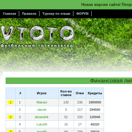
Новая версия сайта! Поп
Главная
Правила
Турнир по очкам
ФОРУМ
Финансовая ли
Кол-во
#
Игрок
Очки
Кредиты
ставок
1
1
Makast
130
236
1800000
2
nierob
5
217
294500
2
3
dimandrik
52
233
120946
4
Loko09
15
17
40220
3
5
leon88
69
209
30624