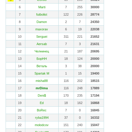
6
Marti
7
255
30000
7
futbolist
122
226
28774
8
Damon
2
7
24350
9
maxorav
6
19
22038
10
Serguei
311
221
21652
11
Aersab
7
3
21631
12
Челнинец
21
187
20695
13
БорНН
18
124
20000
14
Веталь
3
38
20000
15
Spartak M
1
15
19400
16
misha88
116
202
18515
17
mrDima
116
248
17889
18
Deni$
170
235
17194
19
Ed
18
162
16868
20
BoRec
7
0
16845
21
ryba1994
37
0
16332
22
molodcov
151
240
15047