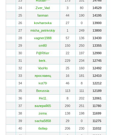
23
Ruslan***
173
101
14768
24
Zver_Vad
3
80
14529
25
fanman
44
190
14195
26
kovharovka
27
0
13900
27
misha_petrivskiy
1
249
13800
28
vagner1988
57
136
13430
29
sm80
150
250
13355
30
P@RKer
22
197
12990
31
berk.
229
234
12745
32
VooHo
25
160
12492
33
ярославец
16
181
12410
34
kot79
46
8
12212
35
Borussia
113
111
12189
36
He11
8
202
12061
37
валерий65
290
251
11780
38
zema
138
198
11699
39
sacha5858
29
0
11275
40
бобер
206
230
11032