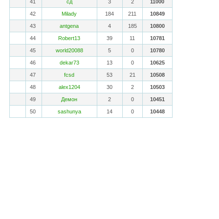
41
сд
3
2
11000
42
Milady
184
211
10849
43
antgena
4
185
10800
44
Robert13
39
11
10781
45
world20088
5
0
10780
46
dekar73
13
0
10625
47
fcsd
53
21
10508
48
alex1204
30
2
10503
49
Демон
2
0
10451
50
sashunya
14
0
10448