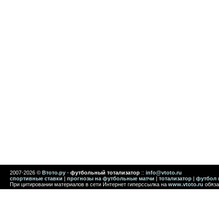
2007-2026 ©
Втото.ру
-
футбольный тотализатор
::
info@vtoto.ru
спортивные ставки
|
прогнозы на футбольные матчи
|
тотализатор
|
футбол 
При цитировании материалов в сети Интернет гиперссылка на
www.vtoto.ru
обяза